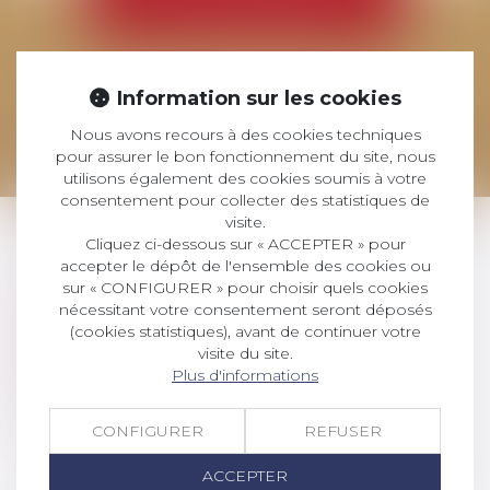
ET DU CRÉDIT
Le Cabinet ADDE-SOUBRA AVOCATS à
Information sur les cookies
Montpellier intervient en droit bancaire et
Nous avons recours à des cookies techniques
du crédit.
pour assurer le bon fonctionnement du site, nous
utilisons également des cookies soumis à votre
consentement pour collecter des statistiques de
visite.
Cliquez ci-dessous sur « ACCEPTER » pour
accepter le dépôt de l'ensemble des cookies ou
Crédit immobilier
sur « CONFIGURER » pour choisir quels cookies
Crédit à la consommation
nécessitant votre consentement seront déposés
Instruments de paiement
(cookies statistiques), avant de continuer votre
TEG
visite du site.
Cautionnement
Plus d'informations
Procédures collectives
Surendettement
CONFIGURER
REFUSER
ACCEPTER