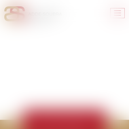
Ouvr
le
men
DROIT BANCAIRE