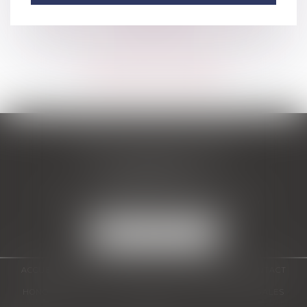
Voir tous les domaines
d'intervention
Contacter un expert
ADDE-SOUBRA AVOCATS
60 place Jacques Mirouze
Espace Pitot
34000 MONTPELLIER
Tél :
04 67 66 03 32
- Fax : 04 67 60 56 07
NOUS LOCALISER
ACCUEIL
ÉQUIPE
DOMAINES D'INTERVENTION
CONTACT
HONORAIRES
LIENS
PLAN DU SITE
MENTIONS LÉGALES