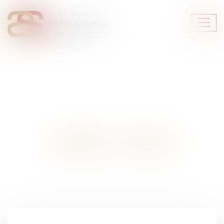
Ouvr
le
men
LIENS UTILES